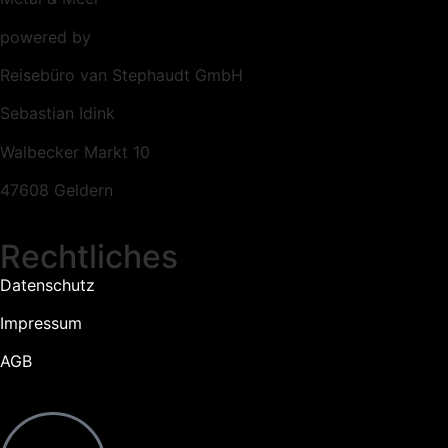
powered by
Reisebüro van Stephaudt GmbH
Sebastian Idink
Walbecker Markt 10
47608 Geldern
Rechtliches
Datenschutz
Impressum
AGB